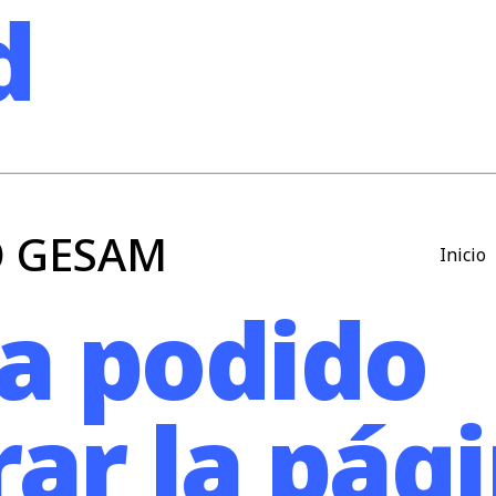
d
O GESAM
Inicio
a podido
ar la pági